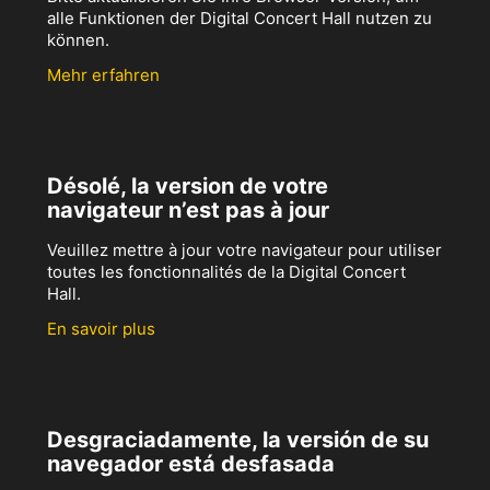
alle Funktionen der Digital Concert Hall nutzen zu
können.
Mehr erfahren
Désolé, la version de votre
navigateur n’est pas à jour
Veuillez mettre à jour votre navigateur pour utiliser
toutes les fonctionnalités de la Digital Concert
Hall.
En savoir plus
Desgraciadamente, la versión de su
navegador está desfasada