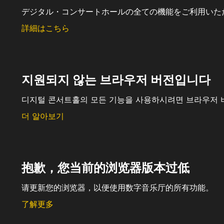
デジタル・コンサートホールの全ての機能をご利用いた
詳細はこちら
지원되지 않는 브라우저 버전입니다
디지털 콘서트홀의 모든 기능을 사용하시려면 브라우저 
더 알아보기
抱歉，您当前的浏览器版本过低
请更新您的浏览器，以便使用数字音乐厅的所有功能。
了解更多