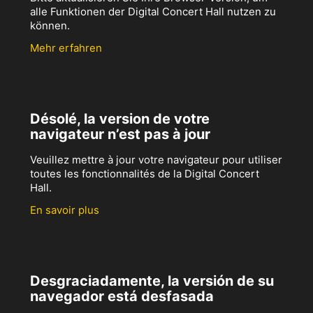
alle Funktionen der Digital Concert Hall nutzen zu
können.
Mehr erfahren
Désolé, la version de votre
navigateur n’est pas à jour
Veuillez mettre à jour votre navigateur pour utiliser
toutes les fonctionnalités de la Digital Concert
Hall.
En savoir plus
Desgraciadamente, la versión de su
navegador está desfasada