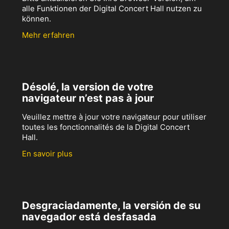
alle Funktionen der Digital Concert Hall nutzen zu
können.
Mehr erfahren
Désolé, la version de votre
navigateur n’est pas à jour
Veuillez mettre à jour votre navigateur pour utiliser
toutes les fonctionnalités de la Digital Concert
Hall.
En savoir plus
Desgraciadamente, la versión de su
navegador está desfasada