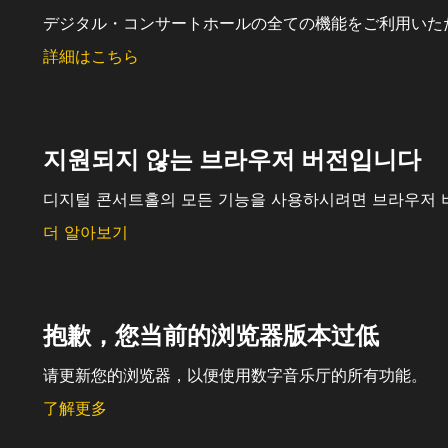
デジタル・コンサートホールの全ての機能をご利用いた
詳細はこちら
지원되지 않는 브라우저 버전입니다
디지털 콘서트홀의 모든 기능을 사용하시려면 브라우저 
더 알아보기
抱歉，您当前的浏览器版本过低
请更新您的浏览器，以便使用数字音乐厅的所有功能。
了解更多