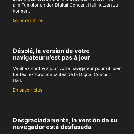
alle Funktionen der Digital Concert Hall nutzen zu
können.
Mehr erfahren
Désolé, la version de votre
navigateur n’est pas à jour
Veuillez mettre à jour votre navigateur pour utiliser
toutes les fonctionnalités de la Digital Concert
Hall.
En savoir plus
Desgraciadamente, la versión de su
navegador está desfasada