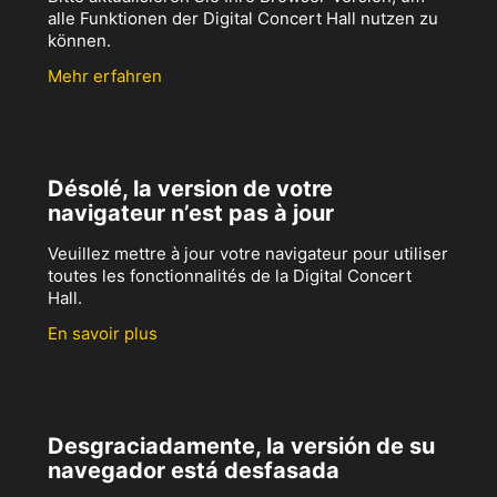
alle Funktionen der Digital Concert Hall nutzen zu
können.
Mehr erfahren
Désolé, la version de votre
navigateur n’est pas à jour
Veuillez mettre à jour votre navigateur pour utiliser
toutes les fonctionnalités de la Digital Concert
Hall.
En savoir plus
Desgraciadamente, la versión de su
navegador está desfasada