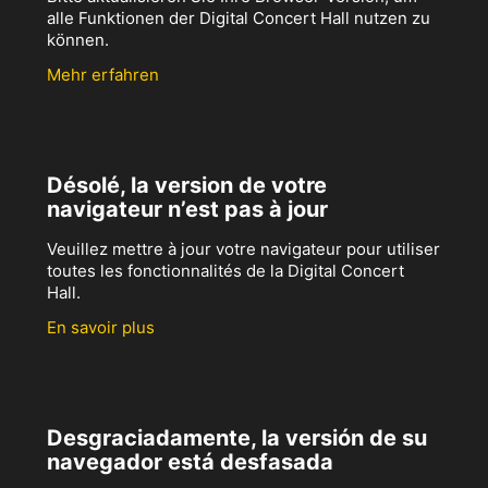
alle Funktionen der Digital Concert Hall nutzen zu
können.
Mehr erfahren
Désolé, la version de votre
navigateur n’est pas à jour
Veuillez mettre à jour votre navigateur pour utiliser
toutes les fonctionnalités de la Digital Concert
Hall.
En savoir plus
Desgraciadamente, la versión de su
navegador está desfasada