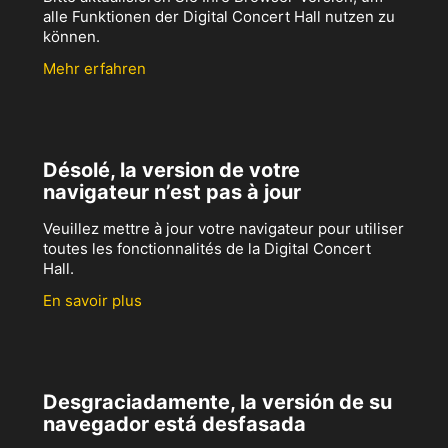
alle Funktionen der Digital Concert Hall nutzen zu
können.
Mehr erfahren
Désolé, la version de votre
navigateur n’est pas à jour
Veuillez mettre à jour votre navigateur pour utiliser
toutes les fonctionnalités de la Digital Concert
Hall.
En savoir plus
Desgraciadamente, la versión de su
navegador está desfasada