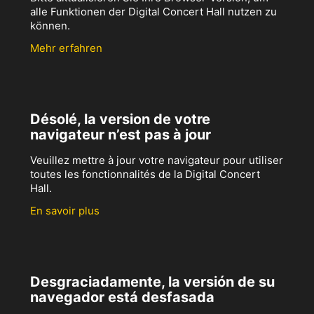
alle Funktionen der Digital Concert Hall nutzen zu
können.
Mehr erfahren
Désolé, la version de votre
navigateur n’est pas à jour
Veuillez mettre à jour votre navigateur pour utiliser
toutes les fonctionnalités de la Digital Concert
Hall.
En savoir plus
Desgraciadamente, la versión de su
navegador está desfasada