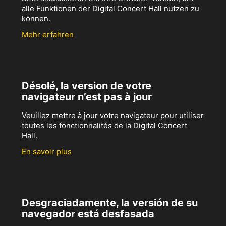
alle Funktionen der Digital Concert Hall nutzen zu
können.
Mehr erfahren
Désolé, la version de votre
navigateur n’est pas à jour
Veuillez mettre à jour votre navigateur pour utiliser
toutes les fonctionnalités de la Digital Concert
Hall.
En savoir plus
Desgraciadamente, la versión de su
navegador está desfasada