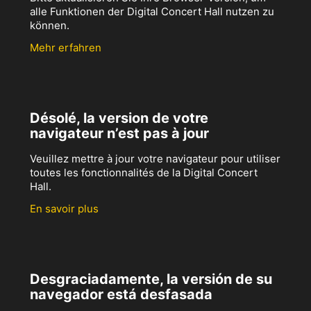
alle Funktionen der Digital Concert Hall nutzen zu
können.
Mehr erfahren
Désolé, la version de votre
navigateur n’est pas à jour
Veuillez mettre à jour votre navigateur pour utiliser
toutes les fonctionnalités de la Digital Concert
Hall.
En savoir plus
Desgraciadamente, la versión de su
navegador está desfasada