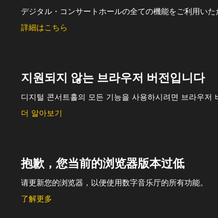
デジタル・コンサートホールの全ての機能をご利用いた
詳細はこちら
지원되지 않는 브라우저 버전입니다
디지털 콘서트홀의 모든 기능을 사용하시려면 브라우저 
더 알아보기
抱歉，您当前的浏览器版本过低
请更新您的浏览器，以便使用数字音乐厅的所有功能。
了解更多