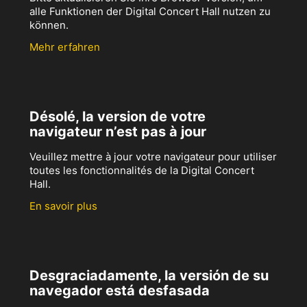
alle Funktionen der Digital Concert Hall nutzen zu
können.
Mehr erfahren
Désolé, la version de votre
navigateur n’est pas à jour
Veuillez mettre à jour votre navigateur pour utiliser
toutes les fonctionnalités de la Digital Concert
Hall.
En savoir plus
Desgraciadamente, la versión de su
navegador está desfasada