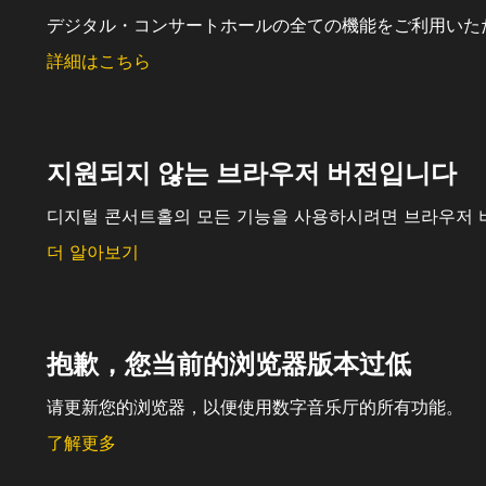
デジタル・コンサートホールの全ての機能をご利用いた
詳細はこちら
지원되지 않는 브라우저 버전입니다
디지털 콘서트홀의 모든 기능을 사용하시려면 브라우저 
더 알아보기
抱歉，您当前的浏览器版本过低
请更新您的浏览器，以便使用数字音乐厅的所有功能。
了解更多