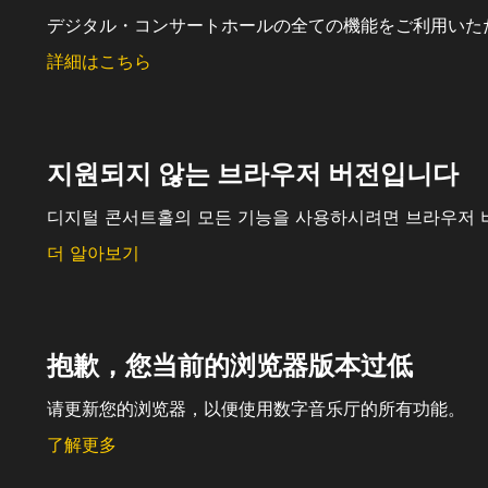
デジタル・コンサートホールの全ての機能をご利用いた
詳細はこちら
지원되지 않는 브라우저 버전입니다
디지털 콘서트홀의 모든 기능을 사용하시려면 브라우저 
더 알아보기
抱歉，您当前的浏览器版本过低
请更新您的浏览器，以便使用数字音乐厅的所有功能。
了解更多