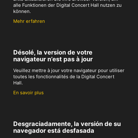
alle Funktionen der Digital Concert Hall nutzen zu
können.
Mehr erfahren
Désolé, la version de votre
navigateur n’est pas à jour
Veuillez mettre à jour votre navigateur pour utiliser
toutes les fonctionnalités de la Digital Concert
Hall.
En savoir plus
Desgraciadamente, la versión de su
navegador está desfasada