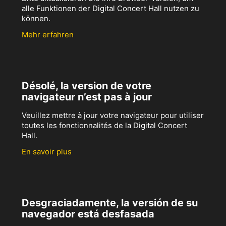
alle Funktionen der Digital Concert Hall nutzen zu
können.
Mehr erfahren
Désolé, la version de votre
navigateur n’est pas à jour
Veuillez mettre à jour votre navigateur pour utiliser
toutes les fonctionnalités de la Digital Concert
Hall.
En savoir plus
Desgraciadamente, la versión de su
navegador está desfasada