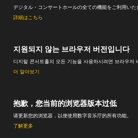
デジタル・コンサートホールの全ての機能をご利用いた
詳細はこちら
지원되지 않는 브라우저 버전입니다
디지털 콘서트홀의 모든 기능을 사용하시려면 브라우저 
더 알아보기
抱歉，您当前的浏览器版本过低
请更新您的浏览器，以便使用数字音乐厅的所有功能。
了解更多