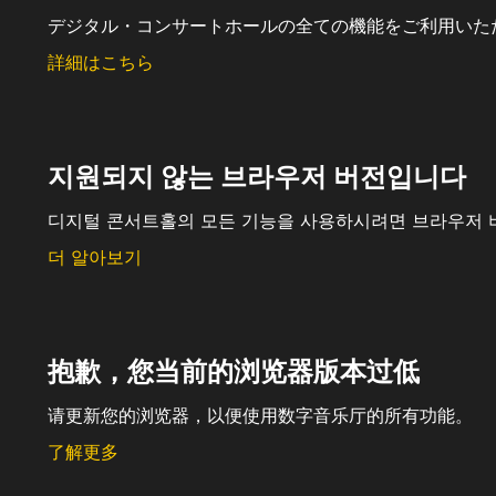
デジタル・コンサートホールの全ての機能をご利用いた
詳細はこちら
지원되지 않는 브라우저 버전입니다
디지털 콘서트홀의 모든 기능을 사용하시려면 브라우저 
더 알아보기
抱歉，您当前的浏览器版本过低
请更新您的浏览器，以便使用数字音乐厅的所有功能。
了解更多