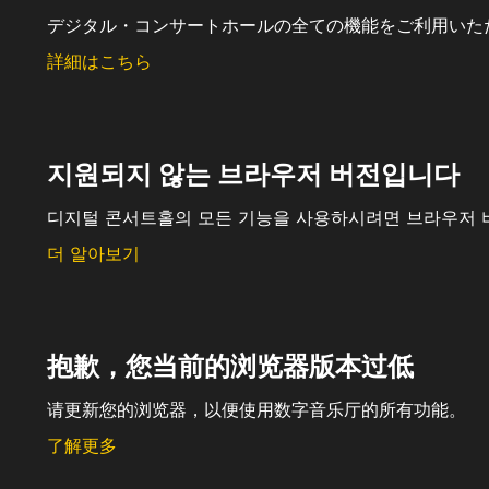
デジタル・コンサートホールの全ての機能をご利用いた
詳細はこちら
지원되지 않는 브라우저 버전입니다
디지털 콘서트홀의 모든 기능을 사용하시려면 브라우저 
더 알아보기
抱歉，您当前的浏览器版本过低
请更新您的浏览器，以便使用数字音乐厅的所有功能。
了解更多