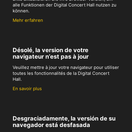
alle Funktionen der Digital Concert Hall nutzen zu
können.
Mehr erfahren
Désolé, la version de votre
navigateur n’est pas à jour
Veuillez mettre à jour votre navigateur pour utiliser
toutes les fonctionnalités de la Digital Concert
Hall.
En savoir plus
Desgraciadamente, la versión de su
navegador está desfasada