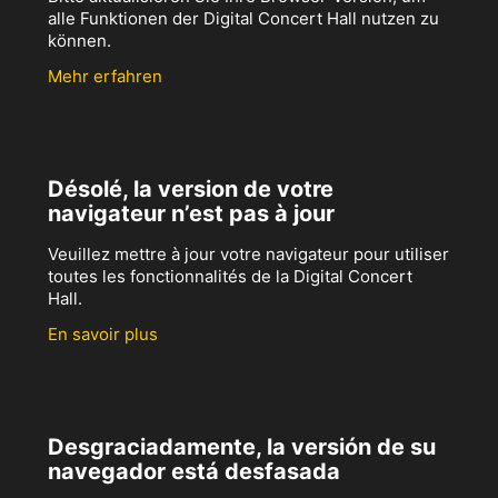
alle Funktionen der Digital Concert Hall nutzen zu
können.
Mehr erfahren
Désolé, la version de votre
navigateur n’est pas à jour
Veuillez mettre à jour votre navigateur pour utiliser
toutes les fonctionnalités de la Digital Concert
Hall.
En savoir plus
Desgraciadamente, la versión de su
navegador está desfasada