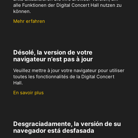
alle Funktionen der Digital Concert Hall nutzen zu
können.
Mehr erfahren
Désolé, la version de votre
navigateur n’est pas à jour
Veuillez mettre à jour votre navigateur pour utiliser
toutes les fonctionnalités de la Digital Concert
Hall.
En savoir plus
Desgraciadamente, la versión de su
navegador está desfasada