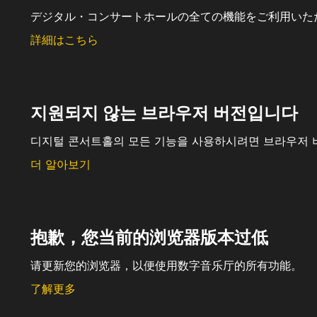
デジタル・コンサートホールの全ての機能をご利用いた
詳細はこちら
지원되지 않는 브라우저 버전입니다
디지털 콘서트홀의 모든 기능을 사용하시려면 브라우저 
더 알아보기
抱歉，您当前的浏览器版本过低
请更新您的浏览器，以便使用数字音乐厅的所有功能。
了解更多