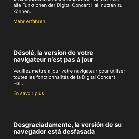
alle Funktionen der Digital Concert Hall nutzen zu
können.
Mehr erfahren
Désolé, la version de votre
navigateur n’est pas à jour
Veuillez mettre à jour votre navigateur pour utiliser
toutes les fonctionnalités de la Digital Concert
Hall.
En savoir plus
Desgraciadamente, la versión de su
navegador está desfasada