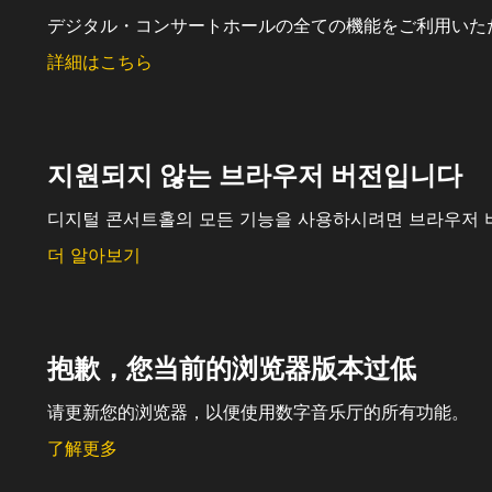
デジタル・コンサートホールの全ての機能をご利用いた
詳細はこちら
지원되지 않는 브라우저 버전입니다
디지털 콘서트홀의 모든 기능을 사용하시려면 브라우저 
더 알아보기
抱歉，您当前的浏览器版本过低
请更新您的浏览器，以便使用数字音乐厅的所有功能。
了解更多