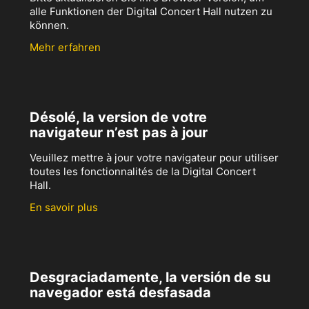
alle Funktionen der Digital Concert Hall nutzen zu
können.
Mehr erfahren
Désolé, la version de votre
navigateur n’est pas à jour
Veuillez mettre à jour votre navigateur pour utiliser
toutes les fonctionnalités de la Digital Concert
Hall.
En savoir plus
Desgraciadamente, la versión de su
navegador está desfasada