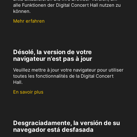
alle Funktionen der Digital Concert Hall nutzen zu
können.
Mehr erfahren
Désolé, la version de votre
navigateur n’est pas à jour
Veuillez mettre à jour votre navigateur pour utiliser
toutes les fonctionnalités de la Digital Concert
Hall.
En savoir plus
Desgraciadamente, la versión de su
navegador está desfasada