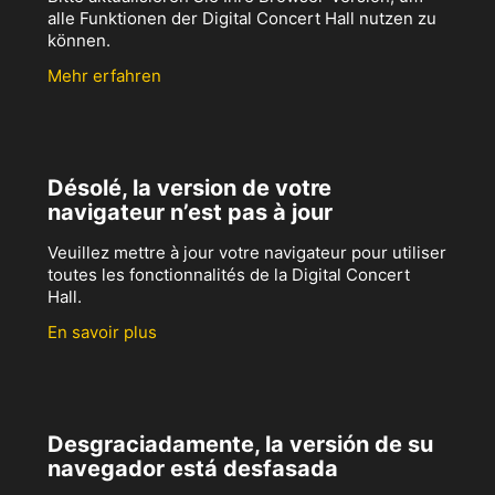
alle Funktionen der Digital Concert Hall nutzen zu
können.
Mehr erfahren
Désolé, la version de votre
navigateur n’est pas à jour
Veuillez mettre à jour votre navigateur pour utiliser
toutes les fonctionnalités de la Digital Concert
Hall.
En savoir plus
Desgraciadamente, la versión de su
navegador está desfasada