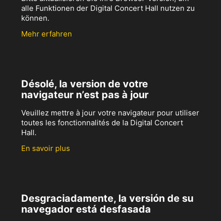
alle Funktionen der Digital Concert Hall nutzen zu
können.
Mehr erfahren
Désolé, la version de votre
navigateur n’est pas à jour
Veuillez mettre à jour votre navigateur pour utiliser
toutes les fonctionnalités de la Digital Concert
Hall.
En savoir plus
Desgraciadamente, la versión de su
navegador está desfasada