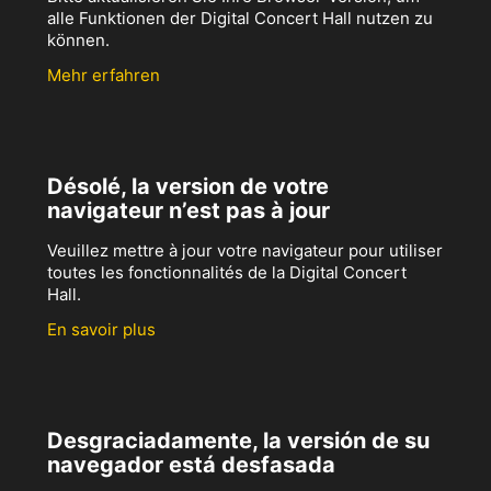
alle Funktionen der Digital Concert Hall nutzen zu
können.
Mehr erfahren
Désolé, la version de votre
navigateur n’est pas à jour
Veuillez mettre à jour votre navigateur pour utiliser
toutes les fonctionnalités de la Digital Concert
Hall.
En savoir plus
Desgraciadamente, la versión de su
navegador está desfasada