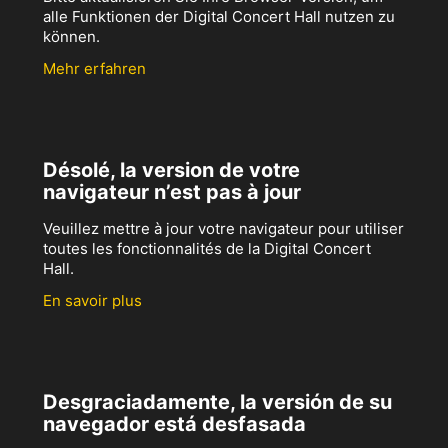
alle Funktionen der Digital Concert Hall nutzen zu
können.
Mehr erfahren
Désolé, la version de votre
navigateur n’est pas à jour
Veuillez mettre à jour votre navigateur pour utiliser
toutes les fonctionnalités de la Digital Concert
Hall.
En savoir plus
Desgraciadamente, la versión de su
navegador está desfasada