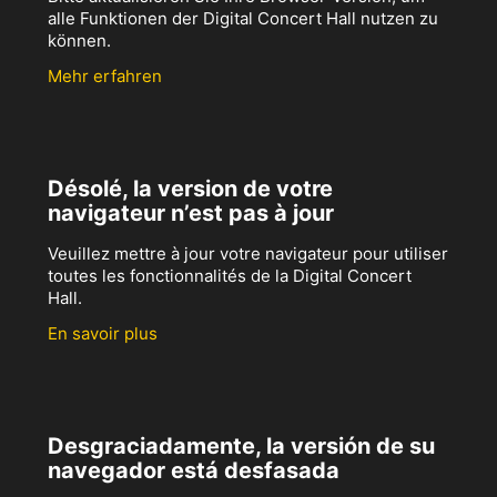
alle Funktionen der Digital Concert Hall nutzen zu
können.
Mehr erfahren
Désolé, la version de votre
navigateur n’est pas à jour
Veuillez mettre à jour votre navigateur pour utiliser
toutes les fonctionnalités de la Digital Concert
Hall.
En savoir plus
Desgraciadamente, la versión de su
navegador está desfasada