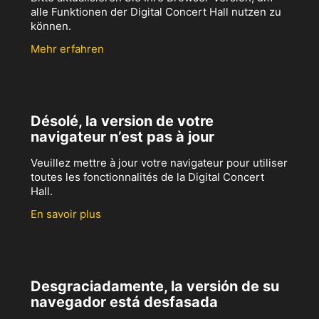
alle Funktionen der Digital Concert Hall nutzen zu
können.
Mehr erfahren
Désolé, la version de votre
navigateur n’est pas à jour
Veuillez mettre à jour votre navigateur pour utiliser
toutes les fonctionnalités de la Digital Concert
Hall.
En savoir plus
Desgraciadamente, la versión de su
navegador está desfasada