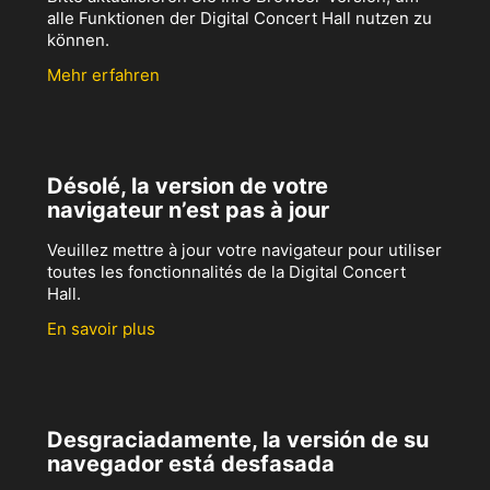
alle Funktionen der Digital Concert Hall nutzen zu
können.
Mehr erfahren
Désolé, la version de votre
navigateur n’est pas à jour
Veuillez mettre à jour votre navigateur pour utiliser
toutes les fonctionnalités de la Digital Concert
Hall.
En savoir plus
Desgraciadamente, la versión de su
navegador está desfasada