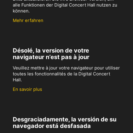
alle Funktionen der Digital Concert Hall nutzen zu
können.
Mehr erfahren
Désolé, la version de votre
navigateur n’est pas à jour
Veuillez mettre à jour votre navigateur pour utiliser
toutes les fonctionnalités de la Digital Concert
Hall.
En savoir plus
Desgraciadamente, la versión de su
navegador está desfasada