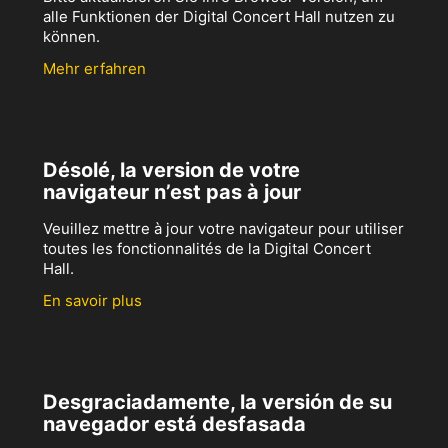
alle Funktionen der Digital Concert Hall nutzen zu
können.
Mehr erfahren
Désolé, la version de votre
navigateur n’est pas à jour
Veuillez mettre à jour votre navigateur pour utiliser
toutes les fonctionnalités de la Digital Concert
Hall.
En savoir plus
Desgraciadamente, la versión de su
navegador está desfasada