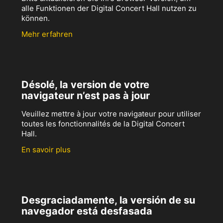
alle Funktionen der Digital Concert Hall nutzen zu
können.
Mehr erfahren
Désolé, la version de votre
navigateur n’est pas à jour
Veuillez mettre à jour votre navigateur pour utiliser
toutes les fonctionnalités de la Digital Concert
Hall.
En savoir plus
Desgraciadamente, la versión de su
navegador está desfasada