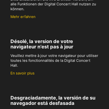
alle Funktionen der Digital Concert Hall nutzen zu
können.
Mehr erfahren
Désolé, la version de votre
navigateur n’est pas à jour
Veuillez mettre à jour votre navigateur pour utiliser
toutes les fonctionnalités de la Digital Concert
Hall.
En savoir plus
Desgraciadamente, la versión de su
navegador está desfasada