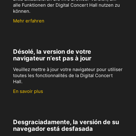
alle Funktionen der Digital Concert Hall nutzen zu
können.
Mehr erfahren
Désolé, la version de votre
navigateur n’est pas à jour
Veuillez mettre à jour votre navigateur pour utiliser
toutes les fonctionnalités de la Digital Concert
Hall.
En savoir plus
Desgraciadamente, la versión de su
navegador está desfasada