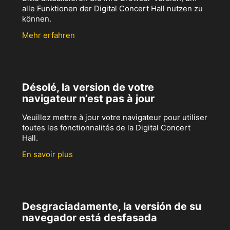
alle Funktionen der Digital Concert Hall nutzen zu
können.
Mehr erfahren
Désolé, la version de votre
navigateur n’est pas à jour
Veuillez mettre à jour votre navigateur pour utiliser
toutes les fonctionnalités de la Digital Concert
Hall.
En savoir plus
Desgraciadamente, la versión de su
navegador está desfasada