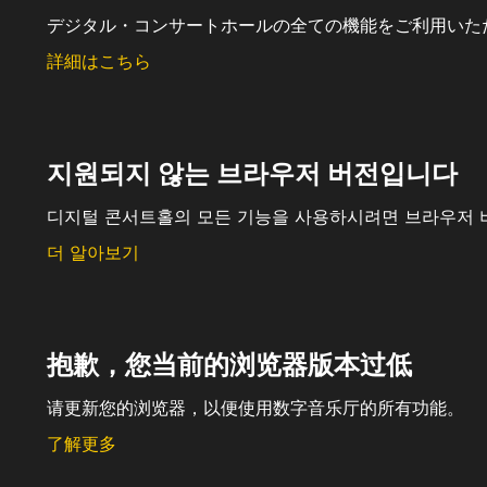
デジタル・コンサートホールの全ての機能をご利用いた
詳細はこちら
지원되지 않는 브라우저 버전입니다
디지털 콘서트홀의 모든 기능을 사용하시려면 브라우저 
더 알아보기
抱歉，您当前的浏览器版本过低
请更新您的浏览器，以便使用数字音乐厅的所有功能。
了解更多