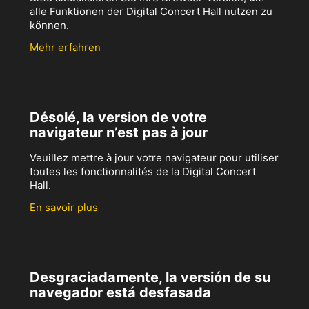
alle Funktionen der Digital Concert Hall nutzen zu
können.
Mehr erfahren
Désolé, la version de votre
navigateur n’est pas à jour
Veuillez mettre à jour votre navigateur pour utiliser
toutes les fonctionnalités de la Digital Concert
Hall.
En savoir plus
Desgraciadamente, la versión de su
navegador está desfasada