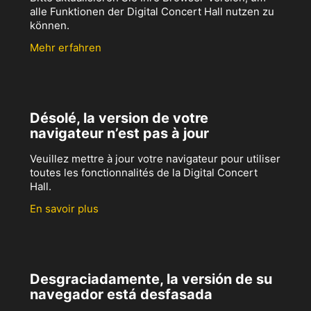
alle Funktionen der Digital Concert Hall nutzen zu
können.
Mehr erfahren
Désolé, la version de votre
navigateur n’est pas à jour
Veuillez mettre à jour votre navigateur pour utiliser
toutes les fonctionnalités de la Digital Concert
Hall.
En savoir plus
Desgraciadamente, la versión de su
navegador está desfasada