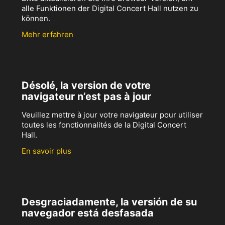
alle Funktionen der Digital Concert Hall nutzen zu
können.
Mehr erfahren
Désolé, la version de votre
navigateur n’est pas à jour
Veuillez mettre à jour votre navigateur pour utiliser
toutes les fonctionnalités de la Digital Concert
Hall.
En savoir plus
Desgraciadamente, la versión de su
navegador está desfasada