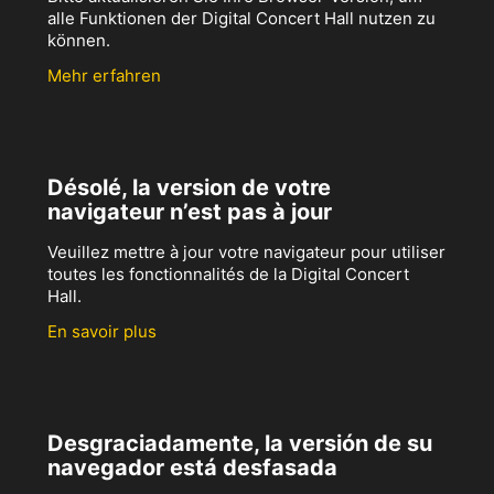
alle Funktionen der Digital Concert Hall nutzen zu
können.
Mehr erfahren
Désolé, la version de votre
navigateur n’est pas à jour
Veuillez mettre à jour votre navigateur pour utiliser
toutes les fonctionnalités de la Digital Concert
Hall.
En savoir plus
Desgraciadamente, la versión de su
navegador está desfasada