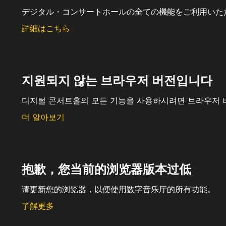
デジタル・コンサートホールの全ての機能をご利用いた
詳細はこちら
지원되지 않는 브라우저 버전입니다
디지털 콘서트홀의 모든 기능을 사용하시려면 브라우저 
더 알아보기
抱歉，您当前的浏览器版本过低
请更新您的浏览器，以便使用数字音乐厅的所有功能。
了解更多