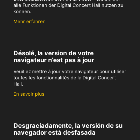
alle Funktionen der Digital Concert Hall nutzen zu
können.
Mehr erfahren
Désolé, la version de votre
navigateur n’est pas à jour
Veuillez mettre à jour votre navigateur pour utiliser
toutes les fonctionnalités de la Digital Concert
Hall.
En savoir plus
Desgraciadamente, la versión de su
navegador está desfasada