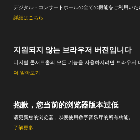
デジタル・コンサートホールの全ての機能をご利用いた
詳細はこちら
지원되지 않는 브라우저 버전입니다
디지털 콘서트홀의 모든 기능을 사용하시려면 브라우저 
더 알아보기
抱歉，您当前的浏览器版本过低
请更新您的浏览器，以便使用数字音乐厅的所有功能。
了解更多